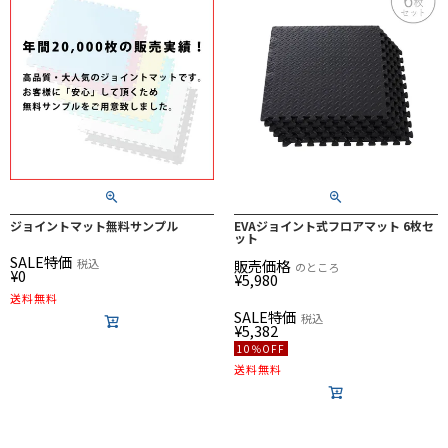
ジョイントマット無料サンプル
EVAジョイント式フロアマット 6枚セ
ット
SALE特価
税込
販売価格
のところ
¥
0
¥
5,980
送料無料
SALE特価
税込
¥
5,382
10％OFF
送料無料