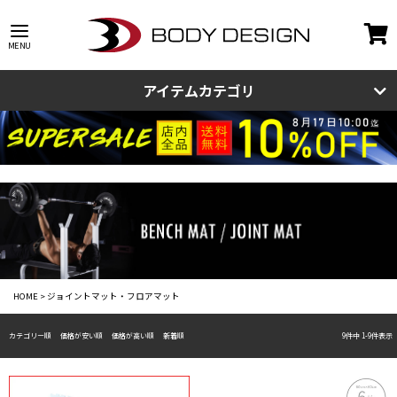
アイテムカテゴリ
HOME
ジョイントマット・フロアマット
カテゴリー順
価格が安い順
価格が高い順
新着順
9
件中
1
-
9
件表示