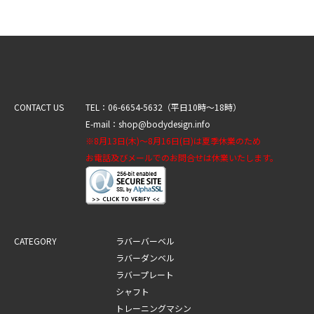
います。
■ 弊社では利用者の許可なくして、プライバシーポリシーの変
更をすることがございます。
個人情報取得内容の変更・利用方法の変更・開示内容の変更
等をした際には、利用者がその内容を知ることができるよ
う、ホームページのお知らせに公開し、このプライバシーポ
CONTACT US
TEL：06-6654-5632（平日10時～18時）
リシーに反映することにより通知致します。
E-mail：shop@bodydesign.info
※8月13日(木)～8月16日(日)は夏季休業のため
1．プライバシーポリシーについての考え方が適用
お電話及びメールでのお問合せは休業いたします。
される範囲
■ プライバシーポリシーについての考え方は、会員が弊社のサ
ービスを利用される場合に適用されます。
CATEGORY
ラバーバーベル
■ 会員がサービスを利用される際に収集される個人情報は、弊
ラバーダンベル
社の個人情報保護についての考え方に従って管理されます。
ラバープレート
■ この個人情報保護考え方は、 弊社が直接提供するサービスの
シャフト
みであり、リンク等でつながった他の組織・会社等のサービス
トレーニングマシン
は適用範囲外となります。