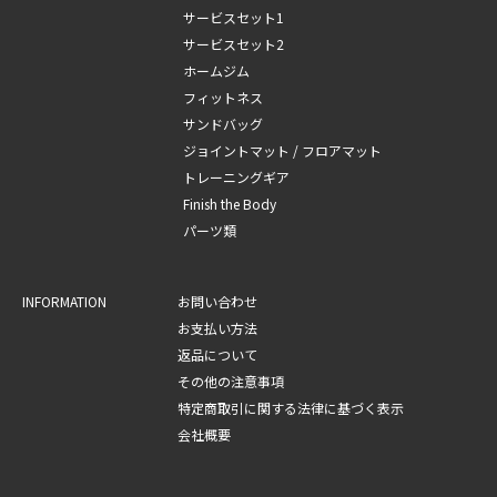
サービスセット1
■ 弊社のサービスのご利用は、利用者の責任において行われる
サービスセット2
ものとします。
ホームジム
■ 弊社のホームページ及び当ホームページにリンクが設定され
フィットネス
ている他のホームページから取得された各種情報の利用によ
サンドバッグ
って生じたあらゆる損害に関して、弊社は 一切の責任を負い
ジョイントマット / フロアマット
ません。
トレーニングギア
Finish the Body
パーツ類
2．個人情報の取り扱いについて
■ ショップのID・パスワードは利用者ご自身の責任において管
INFORMATION
お問い合わせ
理をお願い致します。
お支払い方法
ー パスワードは定期的に変更し、他人が類推しやすいよう
返品について
な名前や生年月日、電話番号など は避けることをお勧め
その他の注意事項
致します。
特定商取引に関する法律に基づく表示
ー また、知人・友人などであっても開示・貸与・譲渡しない
会社概要
で下さい。