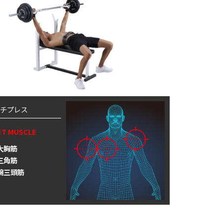
チプレス
ET MUSCLE
大胸筋
三角筋
腕三頭筋