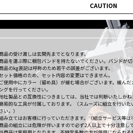
CAUTION
商品の受け渡しは玄関先までとなります。
商品を運ぶ際に梱包バンドを持たないでください。バンドが切
商品のkg表記は呼称のため若干の誤差がございます。
セット価格のため、セット内容の変更はできません。
ご使用中にカラー（留め具）が緩む場合がございます。緩んだ
ングを行ってください。
他社製品との互換性につきましては、当社では判断いたしかね
簡易的な工具が付属しております。（スムーズに組立を行いた
さい。）
組み立てはお客様に行っていただきます。（組立サービス等は
商品の組立には危険が伴いますので必ず2人以上で十分注意し
当商品は家庭用となります。不特定多数の方が使用になられる