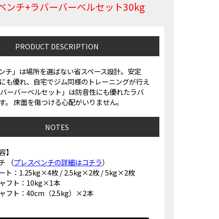
ベンチ+ラバーバーベルセット30kg
PRODUCT DESCRIPTION
ンチ」は場所を選ばない省スペース設計。安定
にも優れ、自宅でジム同様のトレーニングが行え
ラバーバーベルセット」は防音性にも優れたラバ
す。 床面を傷つける心配がいりません。
NOTES
容】
チ （
プレスベンチの詳細はコチラ
）
：1.25kg×4枚 / 2.5kg×2枚 / 5kg×2枚
ャフト：10kg×1本
フト：40cm（2.5kg）×2本