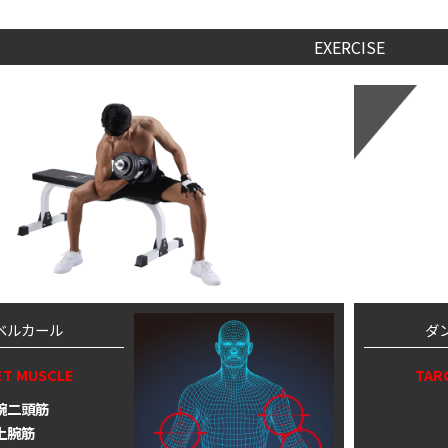
EXERCISE
ベルカール
ダ
ET MUSCLE
TAR
腕二頭筋
上腕筋