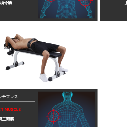
橈骨筋
ンチプレス
ET MUSCLE
腕三頭筋