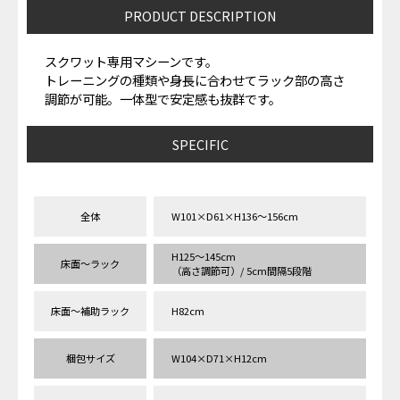
PRODUCT DESCRIPTION
スクワット専用マシーンです。
トレーニングの種類や身長に合わせてラック部の高さ
調節が可能。一体型で安定感も抜群です。
SPECIFIC
全体
W101×D61×H136〜156cm
H125〜145cm
床面〜ラック
（高さ調節可）/ 5cm間隔5段階
床面〜補助ラック
H82cm
梱包サイズ
W104×D71×H12cm