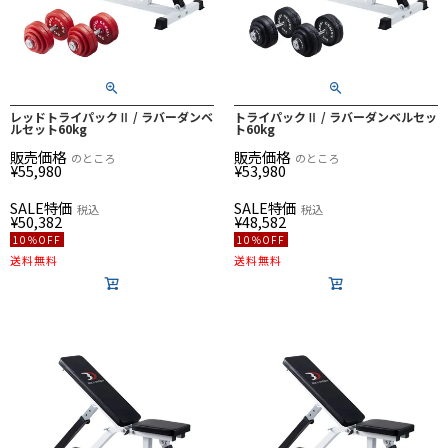
レッドトライパックⅡ / ラバーダンベ
トライパックⅡ / ラバーダンベルセッ
ルセット60kg
ト60kg
販売価格
販売価格
のところ
のところ
¥
55,980
¥
53,980
SALE特価
SALE特価
税込
税込
¥
50,382
¥
48,582
10％OFF
10％OFF
送料無料
送料無料