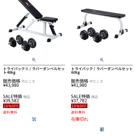
トライパックⅡ / ラバーダンベルセッ
トライパック / ラバーダンベルセット
ト40kg
60kg
販売価格
販売価格
のところ
のところ
¥
43,980
¥
41,980
SALE特価
SALE特価
税込
税込
¥
39,582
¥
37,782
10％OFF
10％OFF
送料無料
送料無料
在庫切れ