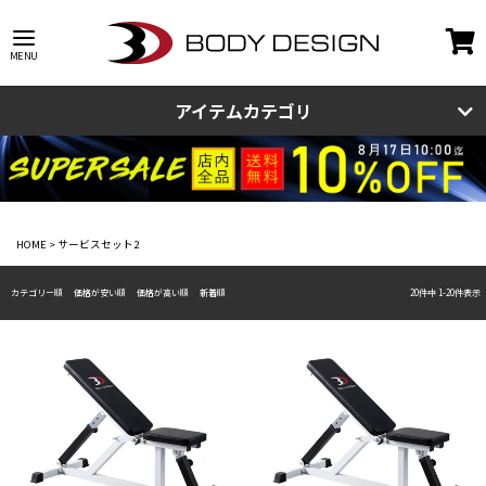
アイテムカテゴリ
HOME
サービスセット2
カテゴリー順
価格が安い順
価格が高い順
新着順
20
件中
1
-
20
件表示