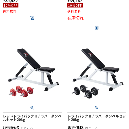
¥
35,982
¥
34,182
10％OFF
10％OFF
送料無料
送料無料
在庫切れ
レッドトライパックⅡ / ラバーダンベ
トライパックⅡ / ラバーダンベルセッ
ルセット20kg
ト20kg
販売価格
販売価格
のところ
のところ