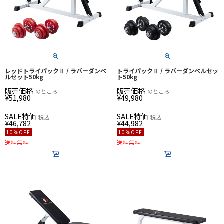
レッドトライパックⅡ / ラバーダンベ
トライパックⅡ / ラバーダンベルセッ
ルセット50kg
ト50kg
販売価格
販売価格
のところ
のところ
¥
51,980
¥
49,980
SALE特価
SALE特価
税込
税込
¥
46,782
¥
44,982
10％OFF
10％OFF
送料無料
送料無料