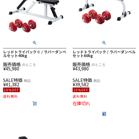
レッドトライパックⅡ / ラバーダンベ
レッドトライパック / ラバーダンベル
ルセット40kg
セット60kg
販売価格
販売価格
のところ
のところ
¥
45,980
¥
43,980
SALE特価
SALE特価
税込
税込
¥
41,382
¥
39,582
10％OFF
10％OFF
送料無料
送料無料
在庫切れ