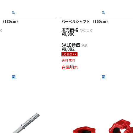
（180cm）
バーベルシャフト （160cm）
販売価格
ろ
のところ
¥
8,980
SALE特価
税込
¥
8,082
10％OFF
送料無料
在庫切れ