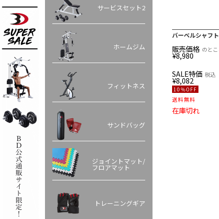
サービスセット2
バーベルシャフト 
ホームジム
販売価格
のとこ
¥
8,980
SALE特価
税込
¥
8,082
フィットネス
10％OFF
送料無料
在庫切れ
サンドバッグ
ジョイントマット/
フロアマット
トレーニングギア