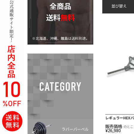
全商品
並び替え
送料
無料
※北海道、沖縄、離島は送料別途。
レギュラーHEX
販売価格
のとこ
ラバーバーベル
¥
26,980