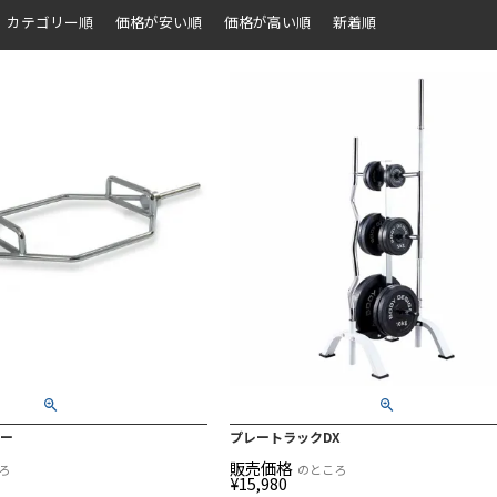
カテゴリー順
価格が安い順
価格が高い順
新着順
バー
プレートラックDX
販売価格
ろ
のところ
¥
15,980