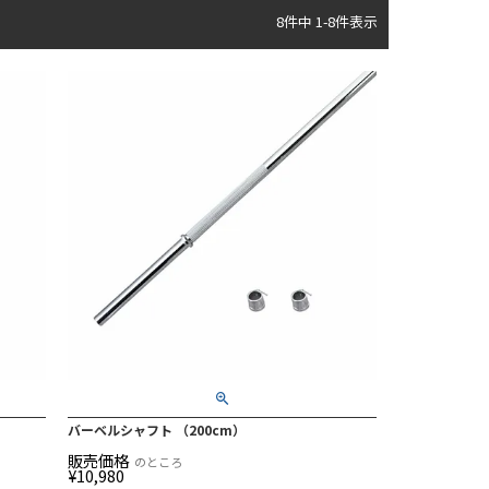
8
件中
1
-
8
件表示
バーベルシャフト （200cm）
販売価格
のところ
¥
10,980